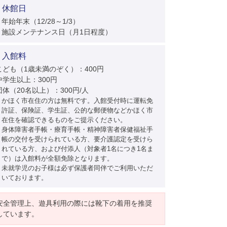
休館日
年始年末（12/28～1/3）
施設メンテナンス日（月1日程度）
入館料
こども（1歳未満のぞく）：400円
中学生以上：300円
団体（20名以上）：300円/人
かほく市在住の方は無料です。入館受付時に運転免
許証、保険証、学生証、公的な郵便物などかほく市
在住を確認できるものをご提示ください。
身体障害者手帳・療育手帳・精神障害者保健福祉手
帳の交付を受けられている方、要介護認定を受けら
れている方、および付添人（対象者1名につき1名ま
で）は入館料が全額免除となります。
未就学児のお子様は必ず保護者同伴でご利用いただ
いております。
安全管理上、遊具利用の際には靴下の着用を推奨
しています。