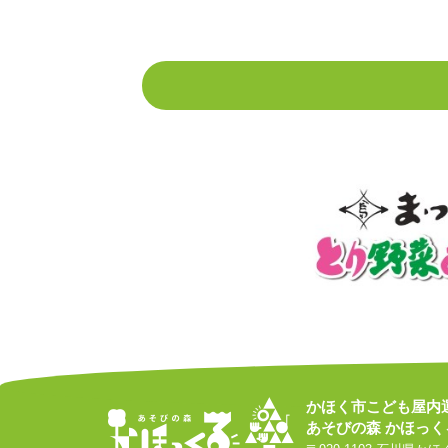
かほく市こども屋内
あそびの森 かほっく