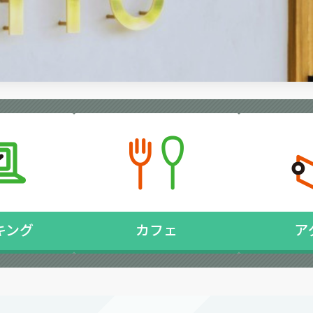
キング
カフェ
ア